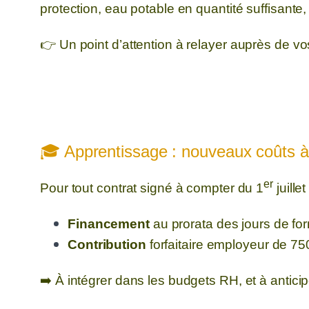
protection, eau potable en quantité suffisante,
👉 Un point d’attention à relayer auprès de vo
🎓 App
re
ntissage : nouveaux coûts à
er
Pour tout contrat signé à compter du 1
juille
Financement
au prorata des jours de fo
Contribution
forfaitaire employeur de 750
➡️ À intégrer dans les budgets RH, et à anti