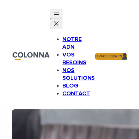
Aller
au
contenu
NOTRE
ADN
VOS
ESPACE CLIENTS
BESOINS
NOS
SOLUTIONS
BLOG
CONTACT