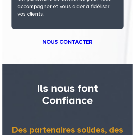
Gestion pour compte – BPO et
accompagner et vous aider à fidéliser
débordement
vos clients.
NOUS CONTACTER
Ils nous font
Confiance
Des partenaires solides, des